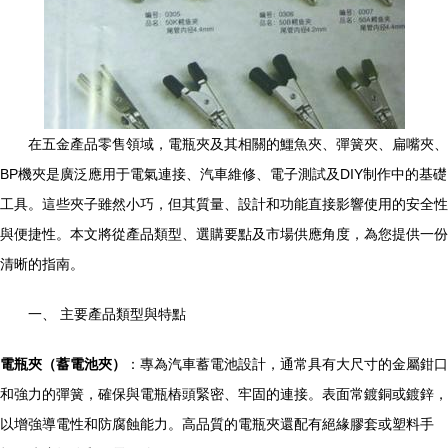
在五金產品零售領域，電瓶夾及其相關的鱷魚夾、彈簧夾、扁嘴夾、
BP機夾是廣泛應用于電氣連接、汽車維修、電子測試及DIY制作中的基礎
工具。這些夾子雖然小巧，但其質量、設計和功能直接影響使用的安全性
與便捷性。本文將從產品類型、選購要點及市場供應角度，為您提供一份
清晰的指南。
一、 主要產品類型與特點
電瓶夾（蓄電池夾）
：專為汽車蓄電池設計，通常具有大尺寸的金屬鉗口
和強力的彈簧，確保與電瓶樁頭緊密、牢固的連接。表面常鍍銅或鍍鋅，
以增強導電性和防腐蝕能力。高品質的電瓶夾還配有絕緣膠套或塑料手