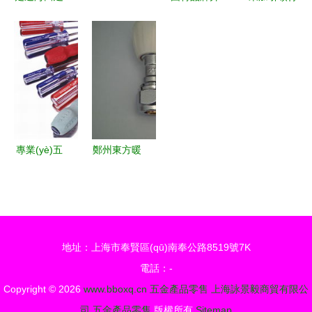
材城，探訪
BATIMAT
級啟新程，
業(yè)規
永吉祥裝飾
2020 五金
五金零售新
(guī)范 首
材料商行的
零售新機遇
品發(fā)布
批參與制定
產品世界
與創
會圓滿成功
團體標準，
(chuàng)新
助力智能門
趨勢解析
鎖通用技術
條件落地
專業(yè)五
鄭州東方暖
金，值得信
通配件 其
賴——昆明
他水暖五金
明達五金經
產品列表與
營部
零售服務全
地址：上海市奉賢區(qū)南奉公路8519號7K
覽
電話：-
Copyright © 2026
www.bboxq.cn
五金產品零售
上海詠景毅商貿有限公
司
五金產品零售
版權所有
Sitemap