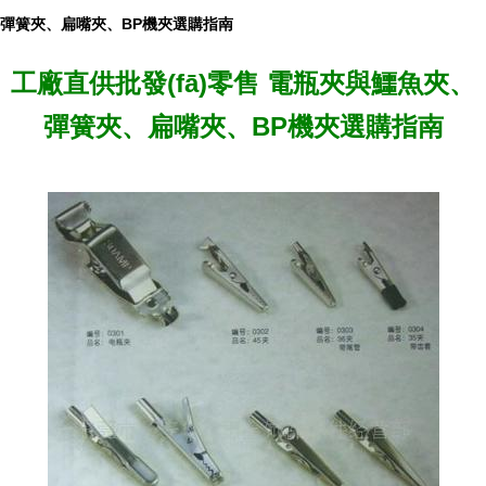
彈簧夾、扁嘴夾、BP機夾選購指南
工廠直供批發(fā)零售 電瓶夾與鱷魚夾、
彈簧夾、扁嘴夾、BP機夾選購指南