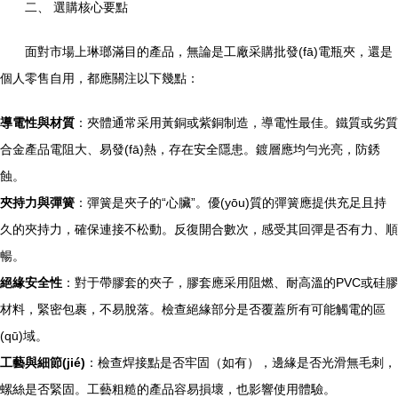
二、 選購核心要點
面對市場上琳瑯滿目的產品，無論是工廠采購批發(fā)電瓶夾，還是
個人零售自用，都應關注以下幾點：
導電性與材質
：夾體通常采用黃銅或紫銅制造，導電性最佳。鐵質或劣質
合金產品電阻大、易發(fā)熱，存在安全隱患。鍍層應均勻光亮，防銹
蝕。
夾持力與彈簧
：彈簧是夾子的“心臟”。優(yōu)質的彈簧應提供充足且持
久的夾持力，確保連接不松動。反復開合數次，感受其回彈是否有力、順
暢。
絕緣安全性
：對于帶膠套的夾子，膠套應采用阻燃、耐高溫的PVC或硅膠
材料，緊密包裹，不易脫落。檢查絕緣部分是否覆蓋所有可能觸電的區
(qū)域。
工藝與細節(jié)
：檢查焊接點是否牢固（如有），邊緣是否光滑無毛刺，
螺絲是否緊固。工藝粗糙的產品容易損壞，也影響使用體驗。