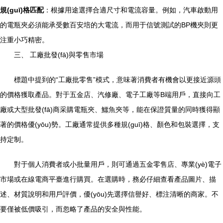
規(guī)格匹配
：根據用途選擇合適尺寸和電流容量。例如，汽車啟動用
的電瓶夾必須能承受數百安培的大電流，而用于信號測試的BP機夾則更
注重小巧精密。
三、 工廠批發(fā)與零售市場
標題中提到的“工廠批零售”模式，意味著消費者有機會以更接近源頭
的價格獲取產品。對于五金店、汽修廠、電子工廠等B端用戶，直接向工
廠或大型批發(fā)商采購電瓶夾、鱷魚夾等，能在保證質量的同時獲得顯
著的價格優(yōu)勢。工廠通常提供多種規(guī)格、顏色和包裝選擇，支
持定制。
對于個人消費者或小批量用戶，則可通過五金零售店、專業(yè)電子
市場或在線電商平臺進行購買。在選購時，務必仔細查看產品圖片、描
述、材質說明和用戶評價，優(yōu)先選擇信譽好、標注清晰的商家。不
要僅被低價吸引，而忽略了產品的安全與性能。