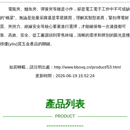
電瓶夾、鱷魚夾、彈簧夾等雖是小件，卻是電工電子工作中不可或缺
的“橋梁”。無論是批量采購還是零星購買，理解其類型差異，緊扣導電材
質、夾持力、絕緣安全等核心要素進行選擇，才能確保每一次連接都可
靠、高效、安全。從工廠源頭到零售終端，清晰的需求和辨別的眼光是獲
得優(yōu)質五金產品的關鍵。
如若轉載，請注明出處：http://www.bboxq.cn/product/53.html
更新時間：2026-06-19 15:52:24
產品列表
PRODUCT
----------------