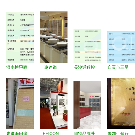
濟南博飛商
惠達衛
長沙通程控
自貢市三星
貿 五金零
(wèi)浴首
股股份瀏陽
玻纖制品廠
售行業(yè)
家新一代旗
通程商業
經營部 專
的一顆璀璨
艦店盛大開
(yè)廣場大
業(yè)五金
明珠
業(yè)，開
瑤店 五金
零售的堅實
啟整體解決
產品零售業
力量
方案與五金
(yè)務解析
零售新篇章
與市場前景
走進海田建
FEICON
圖特品牌升
果加引領行