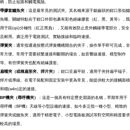
柄，防止短路和觸電風險。
帶膠套鱷魚夾
：這是最常見的測試夾。其名稱來源于鋸齒狀的鉗口形似鱷
魚嘴。關鍵特點在于鉗口外部包裹有彩色絕緣膠套（紅、黑、黃等），既
用于區(qū)分極性（紅正黑負），又能有效防止意外觸碰導電部分，安全
且耐用。廣泛用于電路測試、實驗接線和臨時連接。
彈簧夾
：通常指通過按壓式彈簧機構開合的夾子，操作單手即可完成，非
常方便。常用于需要頻繁連接和斷開的場合，如音響線連接、模型制作
等。有些彈簧夾也配有絕緣護套。
扁嘴夾（或稱扁形夾、焊片夾）
：鉗口呈扁平狀，適用于夾持扁平端子、
焊片或導線。在電子裝配和固定安裝中更為常見，能提供較大的接觸面積
和穩(wěn)定的連接。
BP機夾（尋呼機夾）
：這是一個具有特定歷史淵源的名稱，早期常用于
尋呼機（BP機）天線等小型設備的連接。如今多泛指一種小型、精致的
彈簧夾或鱷魚夾，適用于精密電子、小型電路板測試等對空間和精度要求
較高的場景。